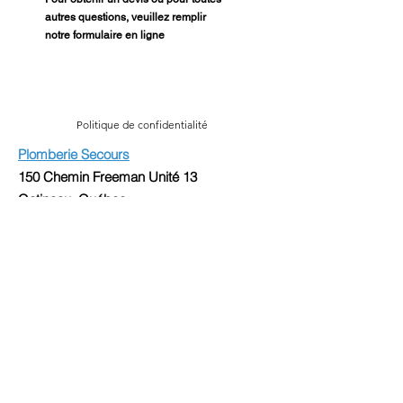
autres questions, veuillez remplir
notre formulaire en ligne
Politique de confidentialité
Plomberie Secours
150 Chemin Freeman Unité 13
Gatineau, Québec
J8Z 2B4
(819) 561-9444
(819) 772-9936
christian@plomberiesecours.com
8291-2148-12
R.B.Q
© 2024 Plomberie Secours.